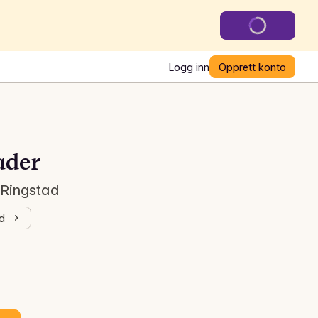
Logg inn
Opprett konto
ader
 Ringstad
ad