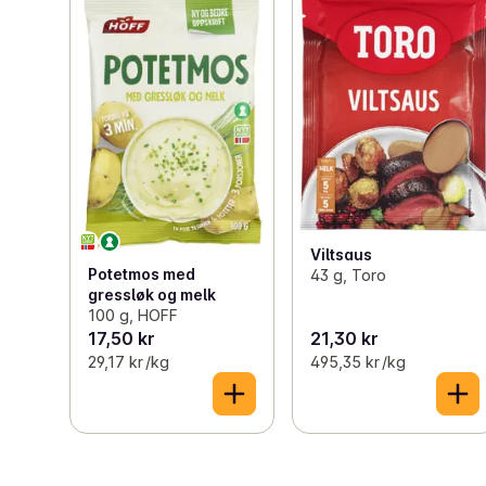
Viltsaus
Potetmos med
43 g, Toro
gressløk og melk
100 g, HOFF
17,50 kr
21,30 kr
29,17 kr /kg
495,35 kr /kg