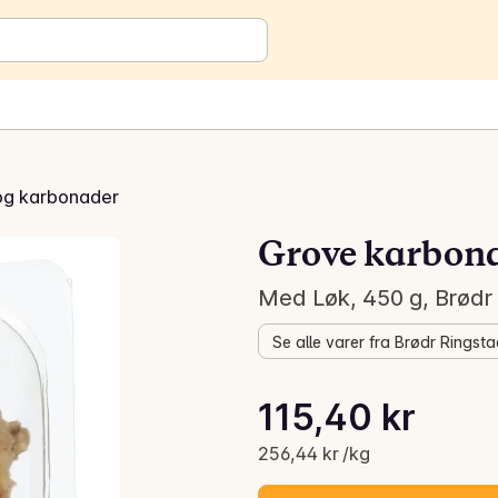
 og karbonader
Grove karbon
Med Løk, 450 g, Brødr
Se alle varer fra Brødr Ringst
Stykkpris: 256,44 kr /kg
115,40 kr
Gjeldende pris er: 115,40 kr
256,44 kr /kg