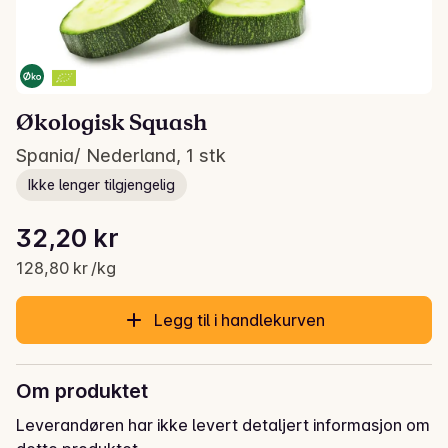
Økologisk Squash
Spania/ Nederland, 1 stk
Ikke lenger tilgjengelig
Stykkpris: 128,80 kr /kg
32,20 kr
Gjeldende pris er: 32,20 kr
128,80 kr /kg
Legg til i handlekurven
Om produktet
Leverandøren har ikke levert detaljert informasjon om