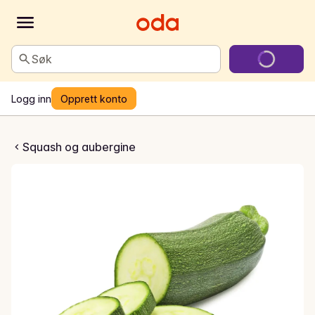
Søk
Logg inn
Opprett konto
gisk Squash
Squash og aubergine