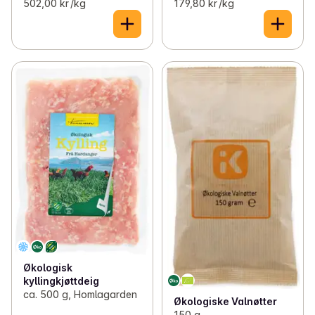
502,00 kr /kg
179,80 kr /kg
Økologisk
kyllingkjøttdeig
ca. 500 g, Homlagarden
Økologiske Valnøtter
150 g