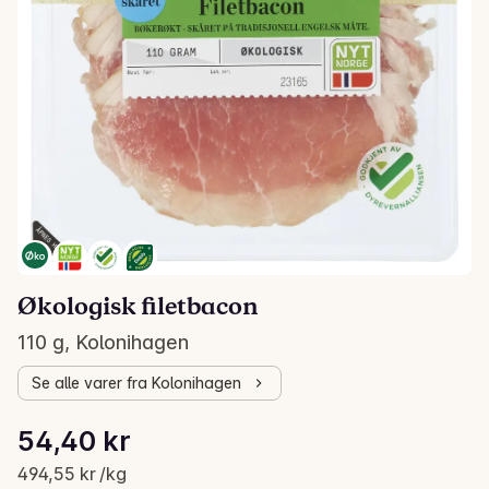
Økologisk filetbacon
110 g, Kolonihagen
Se alle varer fra Kolonihagen
Stykkpris: 494,55 kr /kg
54,40 kr
Gjeldende pris er: 54,40 kr
494,55 kr /kg