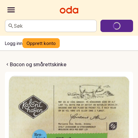
Søk
Logg inn
Opprett konto
isk filetbacon
Bacon og smårettskinke