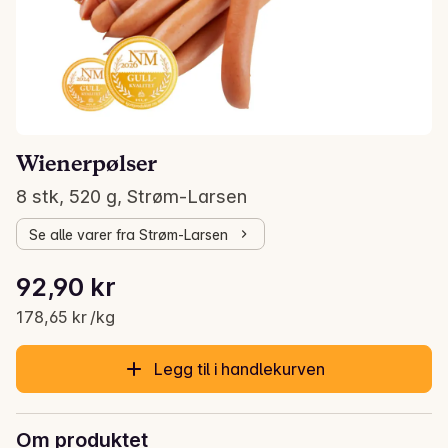
Wienerpølser
8 stk, 520 g, Strøm-Larsen
Se alle varer fra Strøm-Larsen
Stykkpris: 178,65 kr /kg
92,90 kr
Gjeldende pris er: 92,90 kr
178,65 kr /kg
Legg til i handlekurven
Om produktet