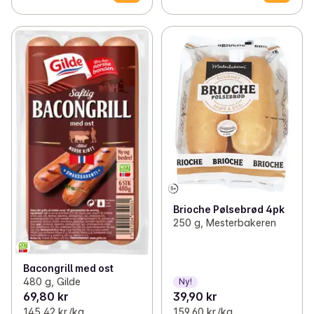
Brioche Pølsebrød 4pk
250 g, Mesterbakeren
Bacongrill med ost
480 g, Gilde
Ny!
69,80 kr
39,90 kr
145,42 kr /kg
159,60 kr /kg