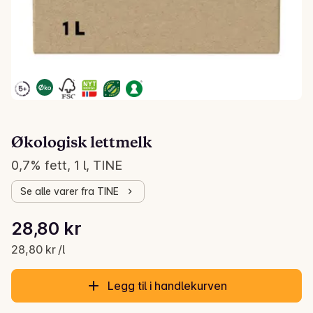
Økologisk lettmelk
0,7% fett, 1 l, TINE
Se alle varer fra TINE
Stykkpris: 28,80 kr /l
28,80 kr
Gjeldende pris er: 28,80 kr
28,80 kr /l
Legg til i handlekurven