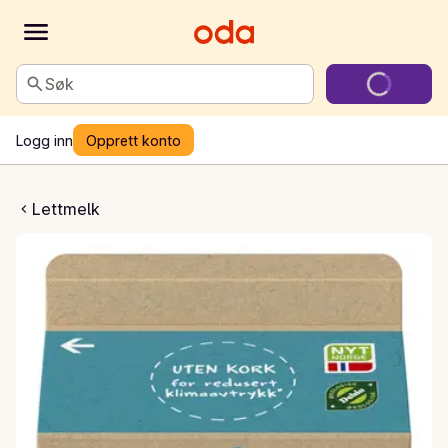
Søk
Logg inn
Opprett konto
isk lettmelk
Lettmelk