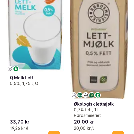
Q Melk Lett
0,5%, 1,75 l, Q
Økologisk lettmjølk
0,7% fett, 1 l,
Rørosmeieriet
33,70 kr
20,00 kr
19,26 kr /l
20,00 kr /l