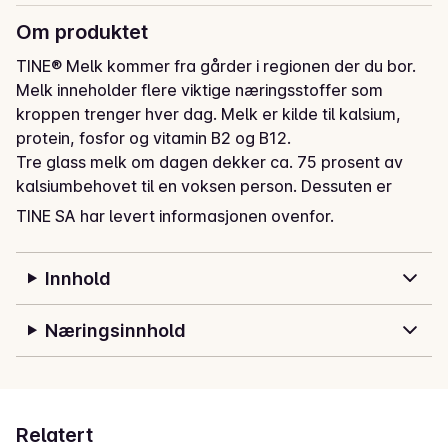
Om produktet
TINE® Melk kommer fra gårder i regionen der du bor. 
Melk inneholder flere viktige næringsstoffer som 
kroppen trenger hver dag. Melk er kilde til kalsium, 
protein, fosfor og vitamin B2 og B12. 

Tre glass melk om dagen dekker ca. 75 prosent av 
kalsiumbehovet til en voksen person. Dessuten er 
melk en viktig kilde til jod i det norske kostholdet. 
TINE SA har levert informasjonen ovenfor.
Ingenting slår et glass iskald TINE® Melk!
Innhold
Næringsinnhold
Relatert