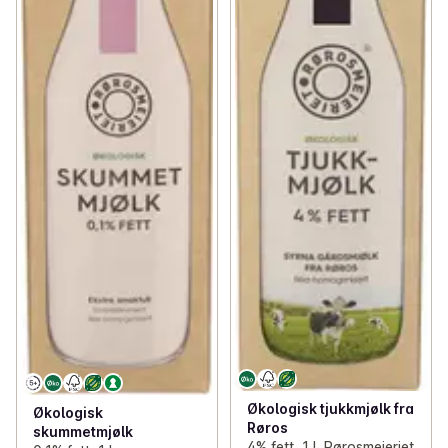
Økologisk tjukkmjølk fra
Økologisk
Røros
skummetmjølk
4% fett, 1 l, Rørosmeieriet