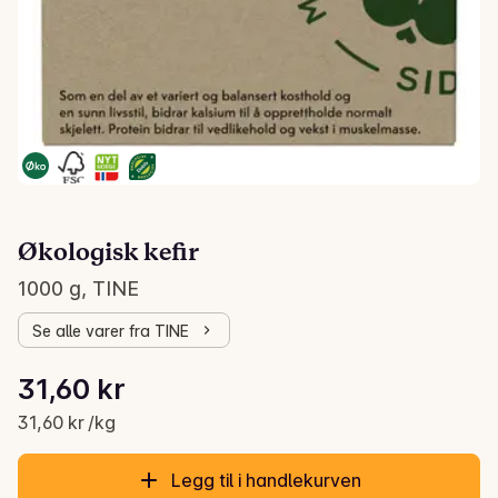
Økologisk kefir
1000 g, TINE
Se alle varer fra TINE
Stykkpris: 31,60 kr /kg
31,60 kr
Gjeldende pris er: 31,60 kr
31,60 kr /kg
Legg til i handlekurven