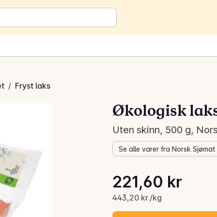
et
/
Fryst laks
Økologisk laks
Uten skinn, 500 g, Nor
Se alle varer fra Norsk Sjømat
Stykkpris: 443,20 kr /kg
221,60 kr
Gjeldende pris er: 221,60 kr
443,20 kr /kg