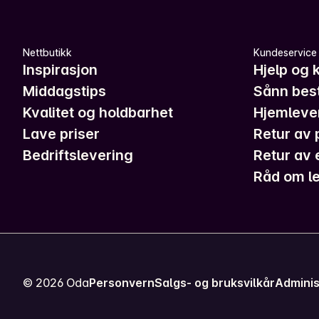
Nettbutikk
Kundeservice
Inspirasjon
Hjelp og 
Middagstips
Sånn best
Kvalitet og holdbarhet
Hjemleve
Lave priser
Retur av 
Bedriftslevering
Retur av 
Råd om le
©
2026
Oda
Personvern
Salgs- og bruksvilkår
Adminis