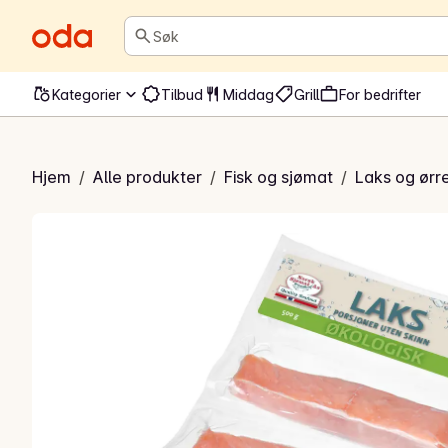
Søk
Kategorier
Tilbud
Middag
Grill
For bedrifter
gisk laksefilet
Hjem
/
Alle produkter
/
Fisk og sjømat
/
Laks og ørr