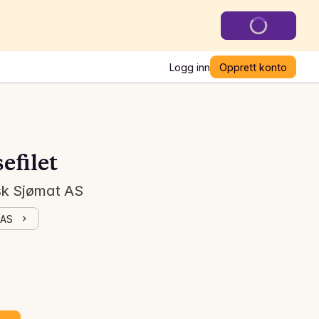
Logg inn
Opprett konto
efilet
sk Sjømat AS
 AS