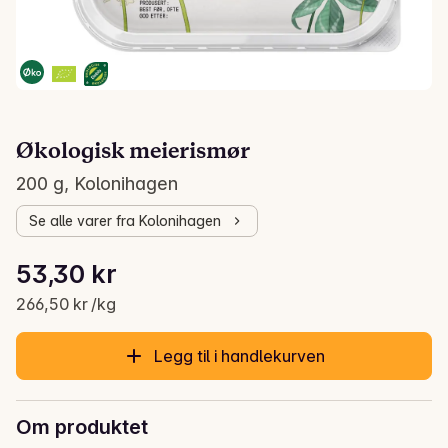
Økologisk meierismør
200 g, Kolonihagen
Se alle varer fra Kolonihagen
Stykkpris: 266,50 kr /kg
53,30 kr
Gjeldende pris er: 53,30 kr
266,50 kr /kg
Legg til i handlekurven
Om produktet