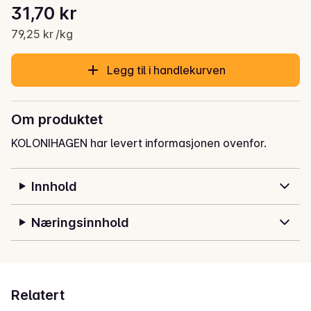
Stykkpris: 79,25 kr /kg
31,70 kr
Gjeldende pris er: 31,70 kr
79,25 kr /kg
Legg til i handlekurven
Om produktet
KOLONIHAGEN har levert informasjonen ovenfor.
Innhold
Næringsinnhold
Relatert