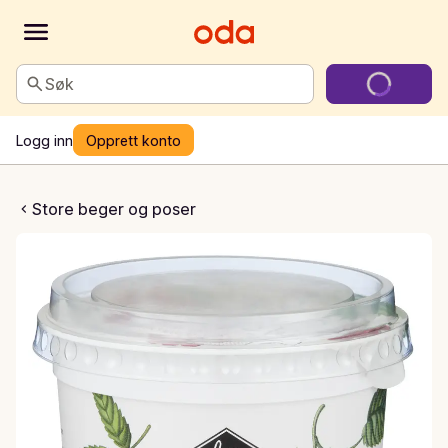
Søk
Logg inn
Opprett konto
bringebæryoghurt
Store beger og poser