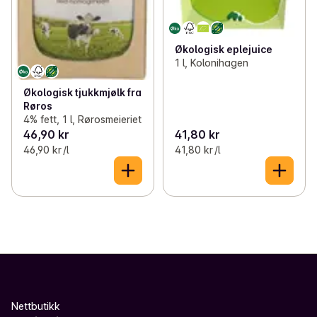
Økologisk eplejuice
1 l, Kolonihagen
Økologisk tjukkmjølk fra
Røros
4% fett, 1 l, Rørosmeieriet
46,90 kr
41,80 kr
46,90 kr /l
41,80 kr /l
Nettbutikk