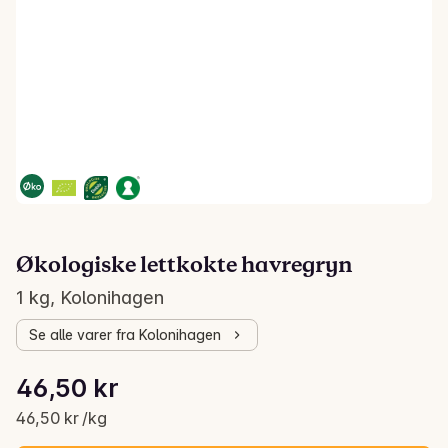
Økologiske lettkokte havregryn
1 kg, Kolonihagen
Se alle varer fra Kolonihagen
Stykkpris: 46,50 kr /kg
46,50 kr
Gjeldende pris er: 46,50 kr
46,50 kr /kg