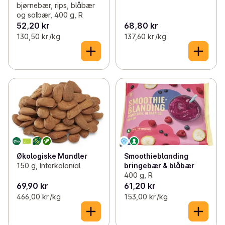
bjørnebær, rips, blåbær
og solbær, 400 g, R
52,20 kr
68,80 kr
130,50 kr /kg
137,60 kr /kg
Økologiske Mandler
Smoothieblanding
150 g, Interkolonial
bringebær & blåbær
400 g, R
69,90 kr
61,20 kr
466,00 kr /kg
153,00 kr /kg