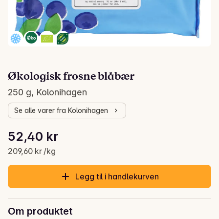
Økologisk frosne blåbær
250 g, Kolonihagen
Se alle varer fra Kolonihagen
Stykkpris: 209,60 kr /kg
52,40 kr
Gjeldende pris er: 52,40 kr
209,60 kr /kg
Legg til i handlekurven
Om produktet