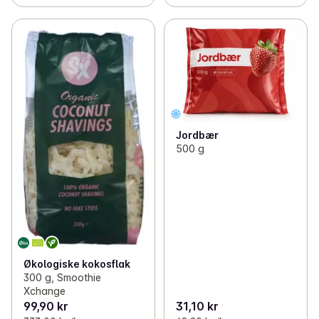
Jordbær
500 g
Økologiske kokosflak
300 g, Smoothie
Xchange
99,90 kr
31,10 kr