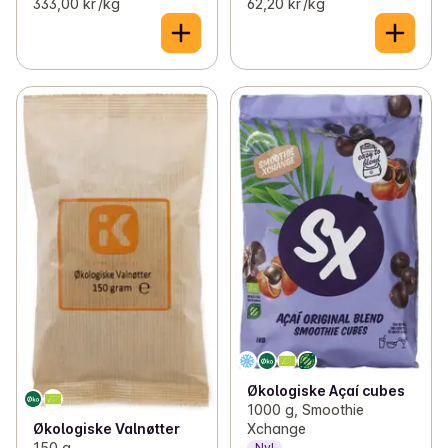
333,00 kr /kg
62,20 kr /kg
Økologiske Açaí cubes
1000 g, Smoothie
Økologiske Valnøtter
Xchange
150 g
Ny!