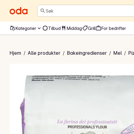
Søk
Kategorier
Tilbud
Middag
Grill
For bedrifter
vola Tipo 0
Hjem
/
Alle produkter
/
Bakeingredienser
/
Mel
/
Pi