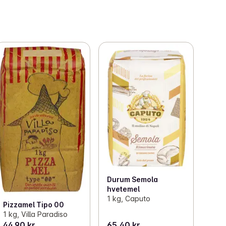
Durum Semola
hvetemel
1 kg, Caputo
Pizzamel Tipo 00
1 kg, Villa Paradiso
44,90 kr
65,40 kr