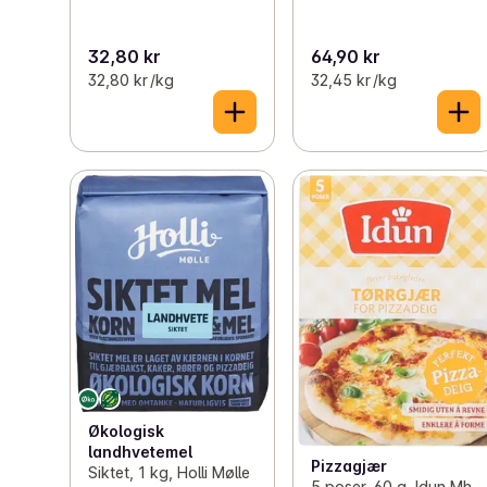
32,80 kr
64,90 kr
32,80 kr /kg
32,45 kr /kg
Økologisk
landhvetemel
Pizzagjær
Siktet, 1 kg, Holli Mølle
5 poser, 60 g, Idun Mh