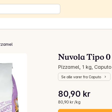
zzamel
Nuvola Tipo 0
Pizzamel, 1 kg, Caputo
Se alle varer fra Caputo
Stykkpris: 80,90 kr /kg
80,90 kr
Gjeldende pris er: 80,90 kr
80,90 kr /kg