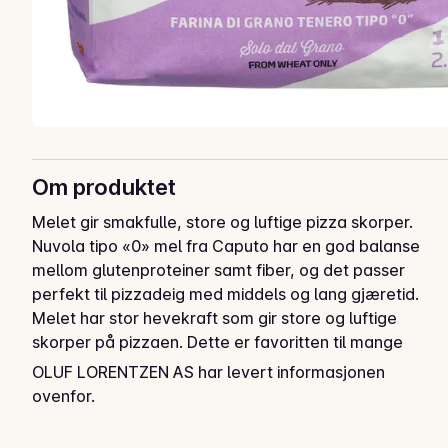
Om produktet
Melet gir smakfulle, store og luftige pizza skorper. 
Nuvola tipo «0» mel fra Caputo har en god balanse 
mellom glutenproteiner samt fiber, og det passer 
perfekt til pizzadeig med middels og lang gjæretid. 
Melet har stor hevekraft som gir store og luftige 
skorper på pizzaen. Dette er favoritten til mange 
italienske pizzakokker. Anbefalt heving av deig: 3 
OLUF LORENTZEN AS har levert informasjonen
timer hviletid i romtemperatur og mellom 36 og 48 
ovenfor.
timer i kjøleskap. Deigen tas ut 2 timer før bruk.
Caputo Nuvola er et pizzamel med et proteininnhold 