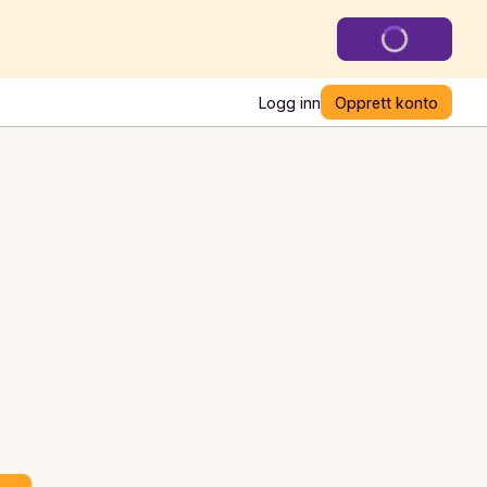
Logg inn
Opprett konto