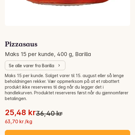
Pizzasaus
Maks 15 per kunde, 400 g, Barilla
Se alle varer fra Barilla
Salg! -30%
Maks 15 per kunde. Salget varer til 15. august eller så lenge
beholdningen rekker. Vær oppmerksom på at et rabattert
produkt ikke reserveres til deg når du legger det i
handlekurven. Produktet reserveres først når du gjennomfører
betalingen.
Stykkpris: 63,70 kr /kg
25,48 kr
36,40 kr
Opprinnelig pris var: 36,40 kr
Gjeldende pris er: 25,48 kr
63,70 kr /kg