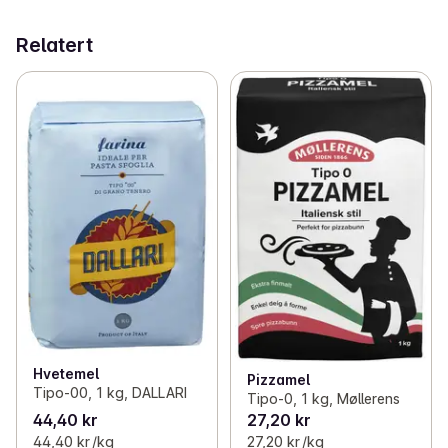
pizzadeigen eller alene. Tåler temperatur over 370 
Relatert
grader!
Hvetemel
Pizzamel
Tipo-00, 1 kg, DALLARI
Tipo-0, 1 kg, Møllerens
44,40 kr
27,20 kr
44,40 kr /kg
27,20 kr /kg