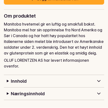
Om produktet
Manitoba hvetemel gir en luftig og smakfull bakst. 
Manitoba mel har sin opprinnelse fra Nord Amerika og 
Sør i Canada og har hatt høy popularitet hos 
italienerne siden melet ble introdusert av Amerikanske 
soldater under 2. verdenskrig. Den har et høyt innhold 
av glutenprotein som gir en elastisk og smidig deig. 
Tipo «0» melet brukes for eksempel til baking av brød, 
OLUF LORENTZEN AS har levert informasjonen
butterdeig, croissanter og pizza. Vi anbefaler å bruke 
ovenfor.
manitoba som forsterkning i pizzadeigen for et mer 
elastisk resultat, perfekt for å kaste i lufta som en 
Innhold
ekte «pizzaiolo».
Manitoba er et italiensk mel med et svært høyt 
Næringsinnhold
proteininnhold på hele 14%. W: 360-380 som gir en 
elastisk og smidig deig som kan heve i 72 timer. Vi 
anbefaler å bruke Manitoba som forsterkning i 