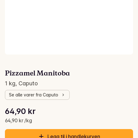
Pizzamel Manitoba
1 kg, Caputo
Se alle varer fra Caputo
Stykkpris: 64,90 kr /kg
64,90 kr
Gjeldende pris er: 64,90 kr
64,90 kr /kg
Legg til i handlekurven