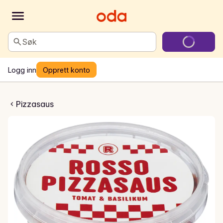
Søk
Logg inn
Opprett konto
omat og basilikum
Pizzasaus