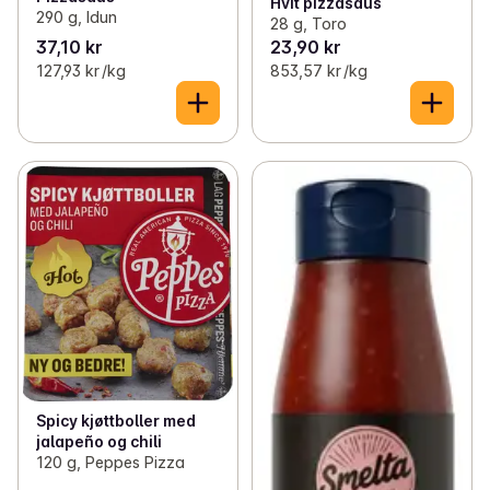
Hvit pizzasaus
290 g, Idun
28 g, Toro
37,10 kr
23,90 kr
127,93 kr /kg
853,57 kr /kg
Spicy kjøttboller med
jalapeño og chili
120 g, Peppes Pizza