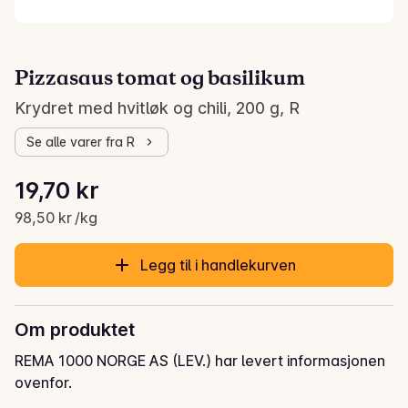
Pizzasaus tomat og basilikum
Krydret med hvitløk og chili, 200 g, R
Se alle varer fra R
Stykkpris: 98,50 kr /kg
19,70 kr
Gjeldende pris er: 19,70 kr
98,50 kr /kg
Legg til i handlekurven
Om produktet
REMA 1000 NORGE AS (LEV.) har levert informasjonen
ovenfor.