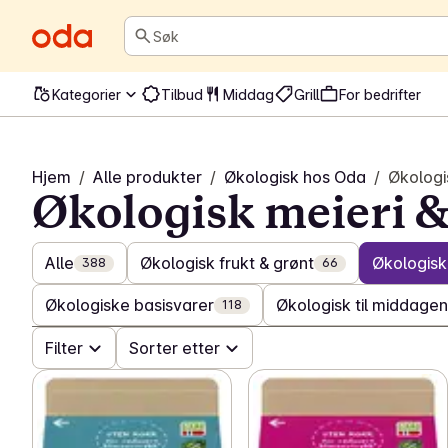
Søk
Kategorier
Tilbud
Middag
Grill
For bedrifter
Hjem
/
Alle produkter
/
Økologisk hos Oda
/
Økologi
Økologisk meieri &
Alle
Økologisk frukt & grønt
Økologisk
388
66
Økologiske basisvarer
Økologisk til middagen
118
Filter
Sorter etter