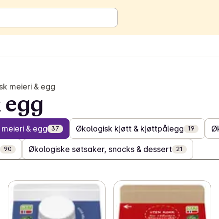
sk meieri & egg
 egg
 meieri & egg
Økologisk kjøtt & kjøttpålegg
Ø
37
19
Økologiske søtsaker, snacks & dessert
90
21