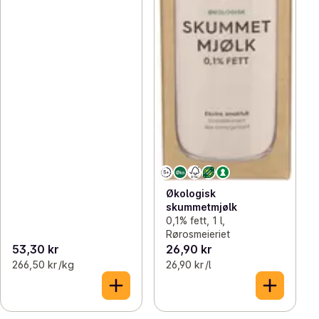
Økologisk
skummetmjølk
0,1% fett, 1 l,
Rørosmeieriet
53,30 kr
26,90 kr
266,50 kr /kg
26,90 kr /l