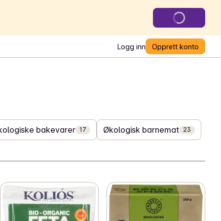
Logg inn
Opprett konto
kologiske bakevarer
Økologisk barnemat
17
23