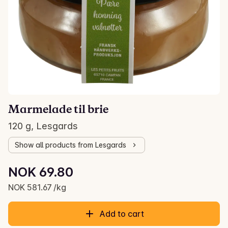
Marmelade til brie
120 g, Lesgards
Show all products from Lesgards
Unit price: NOK 581.67 /kg
NOK 69.80
Current price is: NOK 69.80
NOK 581.67 /kg
Add to cart