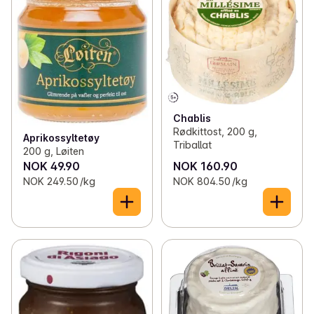
Chablis
Rødkittost, 200 g,
Aprikossyltetøy
Triballat
200 g, Løiten
NOK 49.90
NOK 160.90
NOK 249.50 /kg
NOK 804.50 /kg