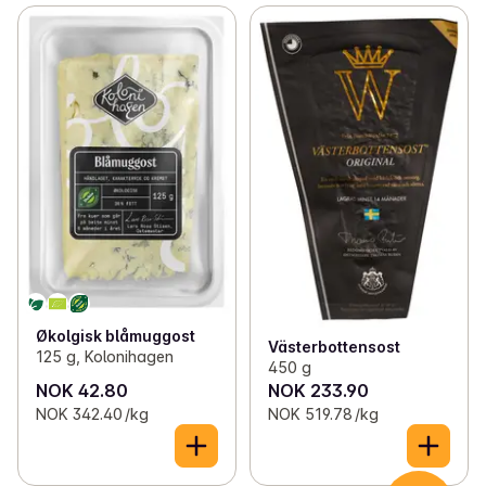
Økolgisk blåmuggost
Västerbottensost
125 g, Kolonihagen
450 g
NOK 42.80
NOK 233.90
NOK 342.40 /kg
NOK 519.78 /kg