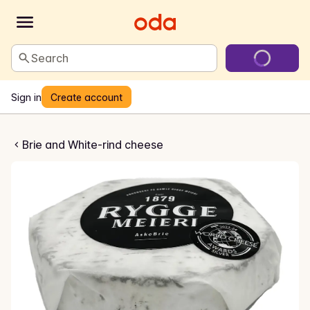
Search
Sign in
Create account
skebrie
Brie and White-rind cheese