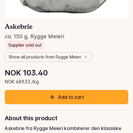
Askebrie
ca. 150 g, Rygge Meieri
Supplier sold out
Show all products from Rygge Meieri
Unit price: NOK 689.33 /kg
NOK 103.40
Current price is: NOK 103.40
NOK 689.33 /kg
Add to cart
About this product
Askebrie fra Rygge Meieri kombinerer den klassiske 