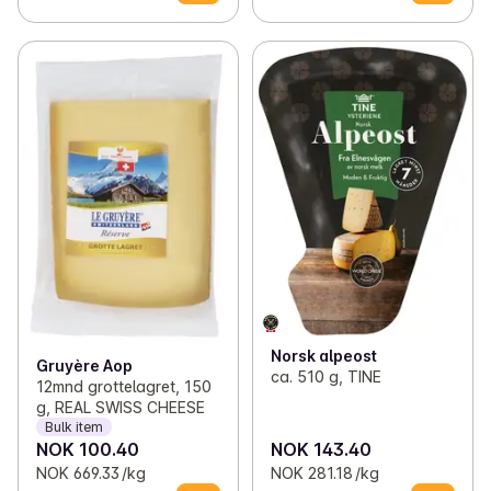
Norsk alpeost
Gruyère Aop
ca. 510 g, TINE
12mnd grottelagret, 150
g, REAL SWISS CHEESE
Bulk item
NOK 100.40
NOK 143.40
NOK 669.33 /kg
NOK 281.18 /kg