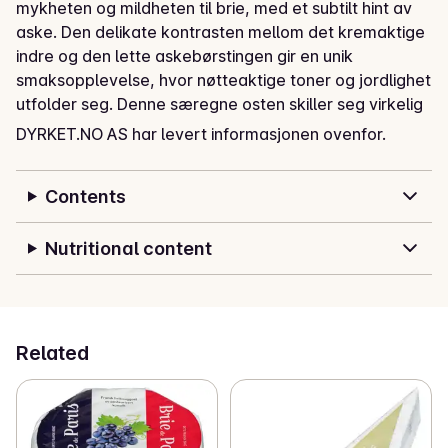
mykheten og mildheten til brie, med et subtilt hint av 
aske. Den delikate kontrasten mellom det kremaktige 
indre og den lette askebørstingen gir en unik 
smaksopplevelse, hvor nøtteaktige toner og jordlighet 
utfolder seg. Denne særegne osten skiller seg virkelig 
ut i osteverdenen, og dens særpreg har blitt belønnet 
DYRKET.NO AS har levert informasjonen ovenfor.
med sølv i VM!
Contents
Nutritional content
Related