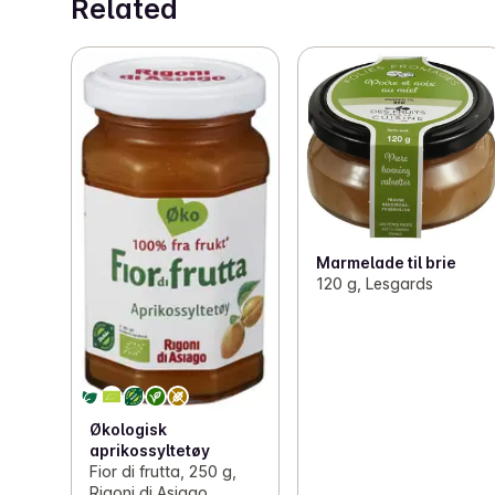
Related
Marmelade til brie
120 g, Lesgards
Økologisk
aprikossyltetøy
Fior di frutta, 250 g,
Rigoni di Asiago