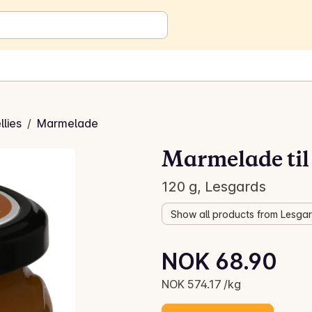
llies
/
Marmelade
Marmelade ti
120 g, Lesgards
Show all products from Lesga
Unit price: NOK 574.17 /kg
NOK 68.90
Current price is: NOK 68.90
NOK 574.17 /kg