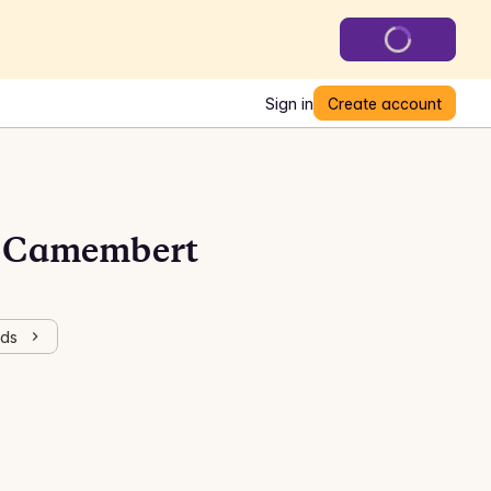
Sign in
Create account
l Camembert
rds