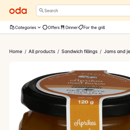
Search
Categories
Offers
Dinner
For the grill
de til Camembert
Home
/
All products
/
Sandwich fillings
/
Jams and je