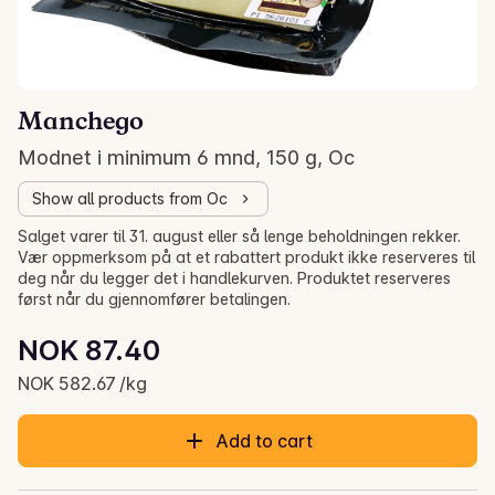
Manchego
Modnet i minimum 6 mnd, 150 g, Oc
Show all products from Oc
Salget varer til 31. august eller så lenge beholdningen rekker.
Vær oppmerksom på at et rabattert produkt ikke reserveres til
deg når du legger det i handlekurven. Produktet reserveres
først når du gjennomfører betalingen.
Unit price: NOK 582.67 /kg
NOK 87.40
Current price is: NOK 87.40
NOK 582.67 /kg
Add to cart