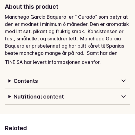
About this product
Manchego Garcia Baquero  er " Curado" som betyr at 
den er modnet i minimum 6 måneder. Den er aromatisk 
med litt søt, pikant og fruktig smak.  Konsistensen er 
fast, småhullet og smuldrer lett.  Manchego Garcia 
Baquero er prisbelønnet og har blitt kåret til Spanias 
beste manchego mange år på rad.  Samt har den 
vunnet gull og sølv premier i "World Cheese Awards" 
TINE SA har levert informasjonen ovenfor.
og flere "Grand Selection" kvalitetspriser fra 2005 til 
2012.
Contents
Manchego er en fast hvitost laget av sauemelk. Denne 
osten er «curado» – den er modnet i minimum seks 
Nutritional content
måneder. Sterk aroma og en litt intens søt, pikant og 
fruktig smak.
Related