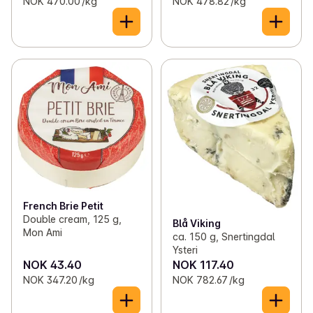
NOK 470.00 /kg
NOK 478.82 /kg
French Brie Petit
Double cream, 125 g,
Blå Viking
Mon Ami
ca. 150 g, Snertingdal
Ysteri
NOK 43.40
NOK 117.40
NOK 347.20 /kg
NOK 782.67 /kg