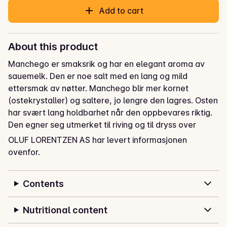
Add to cart
About this product
Manchego er smaksrik og har en elegant aroma av 
sauemelk. Den er noe salt med en lang og mild 
ettersmak av nøtter. Manchego blir mer kornet 
(ostekrystaller) og saltere, jo lengre den lagres. Osten 
har svært lang holdbarhet når den oppbevares riktig. 
Den egner seg utmerket til riving og til dryss over 
sauser, supper, nudel- og pastaretter, samt 
OLUF LORENTZEN AS har levert informasjonen
gratinering, og ikke minst til Tapas.
ovenfor.
Berømt spansk fastost av fåremelk, med mange 
bruksområder.
Contents
Nutritional content