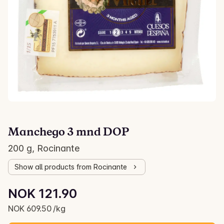
Manchego 3 mnd DOP
200 g, Rocinante
Show all products from Rocinante
Unit price: NOK 609.50 /kg
NOK 121.90
Current price is: NOK 121.90
NOK 609.50 /kg