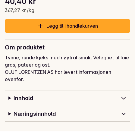
40,40 kr
Gjeldende pris er: 40,40 kr
367,27 kr /kg
Legg til i handlekurven
Om produktet
Tynne, runde kjeks med nøytral smak. Velegnet til foie 
gras, pateer og ost.
OLUF LORENTZEN AS har levert informasjonen
ovenfor.
Innhold
Næringsinnhold