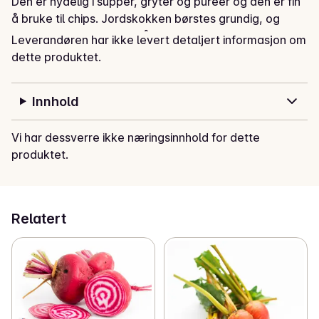
Den er nydelig i supper, gryter og pureer og den er fin 
å bruke til chips. Jordskokken børstes grundig, og 
tilberedes med skallet på. Det tynne skallet er 
Leverandøren har ikke levert detaljert informasjon om
spiselig, men vanligvis skrelles jordskokken før 
dette produktet.
servering.
Innhold
Vi har dessverre ikke næringsinnhold for dette
produktet.
Relatert