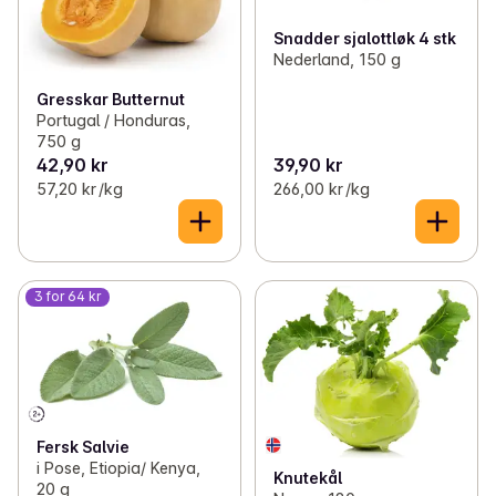
Snadder sjalottløk 4 stk
Nederland, 150 g
Gresskar Butternut
Portugal / Honduras,
750 g
42,90 kr
39,90 kr
57,20 kr /kg
266,00 kr /kg
3 for 64 kr
Fersk Salvie
i Pose, Etiopia/ Kenya,
Knutekål
20 g