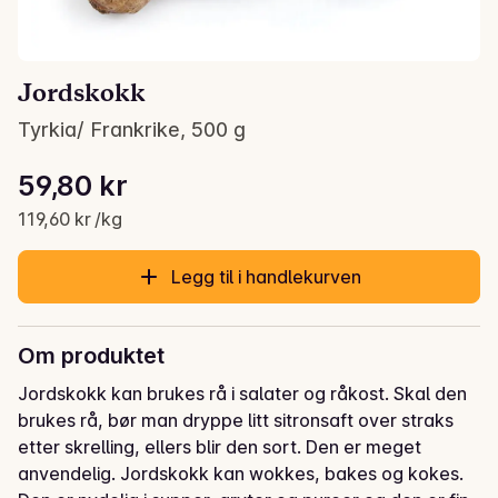
Jordskokk
Tyrkia/ Frankrike, 500 g
Stykkpris: 119,60 kr /kg
59,80 kr
Gjeldende pris er: 59,80 kr
119,60 kr /kg
Legg til i handlekurven
Om produktet
Jordskokk kan brukes rå i salater og råkost. Skal den 
brukes rå, bør man dryppe litt sitronsaft over straks 
etter skrelling, ellers blir den sort. Den er meget 
anvendelig. Jordskokk kan wokkes, bakes og kokes. 