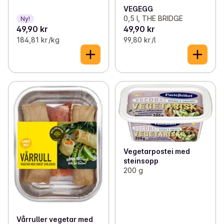
VEGEGG
0,5 l, THE BRIDGE
Ny!
49,90 kr
49,90 kr
184,81 kr /kg
99,80 kr /l
Vegetarpostei med
steinsopp
200 g
Vårruller vegetar med