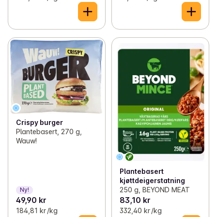
Crispy burger
Plantebasert, 270 g,
Wauw!
Plantebasert
kjøttdeigerstatning
250 g, BEYOND MEAT
Ny!
49,90 kr
83,10 kr
184,81 kr /kg
332,40 kr /kg