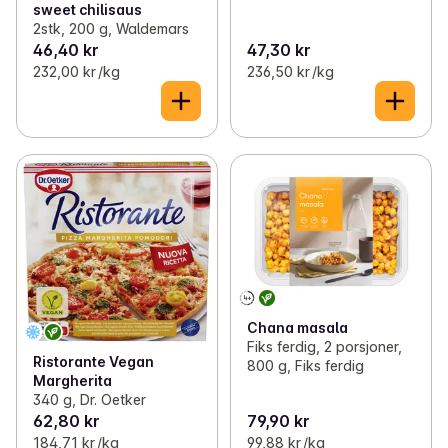
sweet chilisaus
2stk, 200 g, Waldemars
46,40 kr
47,30 kr
232,00 kr /kg
236,50 kr /kg
Chana masala
Fiks ferdig, 2 porsjoner,
Ristorante Vegan
800 g, Fiks ferdig
Margherita
340 g, Dr. Oetker
62,80 kr
79,90 kr
184,71 kr /kg
99,88 kr /kg