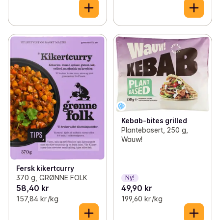
Kebab-bites grilled
Plantebasert, 250 g,
Wauw!
Fersk kikertcurry
370 g, GRØNNE FOLK
Ny!
58,40 kr
49,90 kr
157,84 kr /kg
199,60 kr /kg