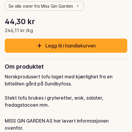
Se alle varer fra Miss Gin Garden
Stykkpris: 246,11 kr /kg
44,30 kr
Gjeldende pris er: 44,30 kr
246,11 kr /kg
Legg til i handlekurven
Om produktet
Norskprodusert tofu laget med kjærlighet fra en 
bitteliten gård på Sundbyfoss. 

Stekt tofu brukes i gryteretter, wok, salater, 
fredagstacoen mm. 

Et perfekt plantebasert kjøttalternativ proppfull med 
MISS GIN GARDEN AS har levert informasjonen
proteiner!
ovenfor.