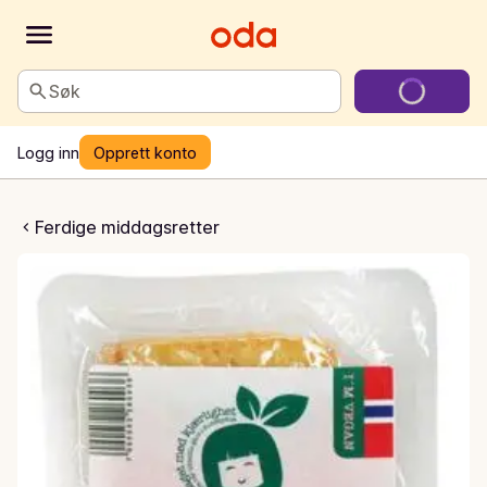
Søk
Logg inn
Opprett konto
tekt tofu
Ferdige middagsretter