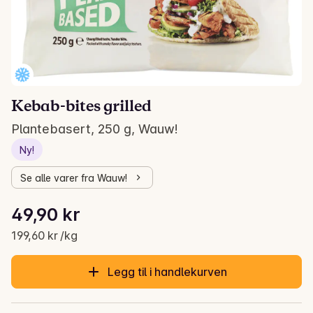
Kebab-bites grilled
Plantebasert, 250 g, Wauw!
Ny!
Se alle varer fra Wauw!
Stykkpris: 199,60 kr /kg
49,90 kr
Gjeldende pris er: 49,90 kr
199,60 kr /kg
Legg til i handlekurven