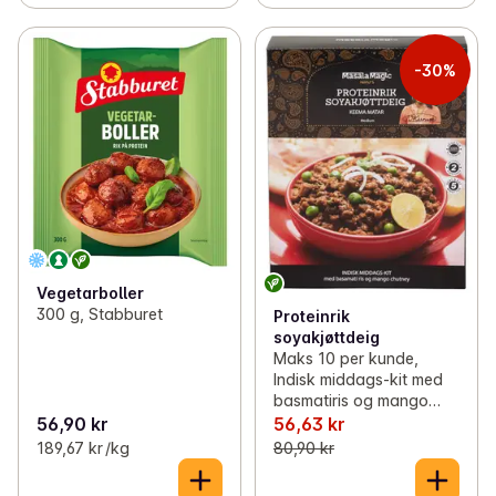
-30%
Vegetarboller
300 g, Stabburet
Proteinrik
soyakjøttdeig
Maks 10 per kunde,
Indisk middags-kit med
basmatiris og mango
chutney, 685 g,
56,90 kr
56,63 kr
Masalamagic
189,67 kr /kg
80,90 kr