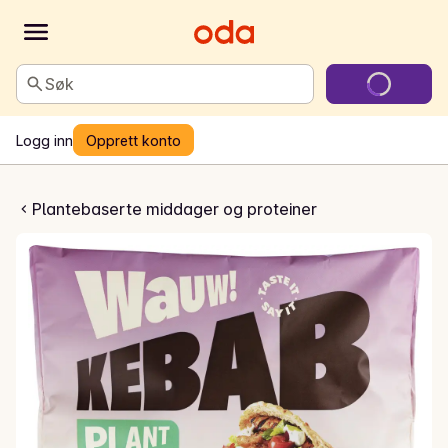
Søk
Logg inn
Opprett konto
bites grilled
Plantebaserte middager og proteiner