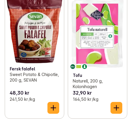
Fersk falafel
Sweet Potato & Chipotle,
Tofu
200 g, SEVAN
Naturell, 200 g,
Kolonihagen
48,30 kr
32,90 kr
241,50 kr /kg
164,50 kr /kg