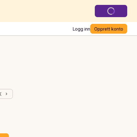
Logg inn
Opprett konto
K