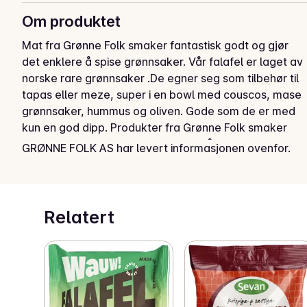
Om produktet
Mat fra Grønne Folk smaker fantastisk godt og gjør 
det enklere å spise grønnsaker. Vår falafel er laget av 
norske rare grønnsaker .De egner seg som tilbehør til 
tapas eller meze, super i en bowl med couscos, mase 
grønnsaker, hummus og oliven. Gode som de er med 
kun en god dipp. Produkter fra Grønne Folk smaker 
fantastisk godt og gjør det enklere å spise grønnsaker. 
GRØNNE FOLK AS har levert informasjonen ovenfor.
Vi bruker utsorterte grønnsaker fra gårdene rundt oss 
og ingen tilsetningsstoffer i maten vår. Når du spiser 
mat fra Grønne Folk vet du at du spiser et sunt og 
ærlig måltid . Ved å bruke 2. sort grønnsaker bidrar vi 
Relatert
sammen til å redusere matsvinn. Mat av grønnsaker 
etterlater svært lite klimautslipp og er derfor bra både 
for kroppen og kloden.