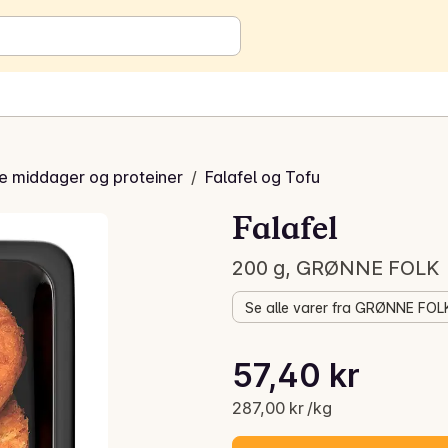
e middager og proteiner
/
Falafel og Tofu
Falafel
200 g, GRØNNE FOLK
Se alle varer fra GRØNNE FOL
Stykkpris: 287,00 kr /kg
57,40 kr
Gjeldende pris er: 57,40 kr
287,00 kr /kg