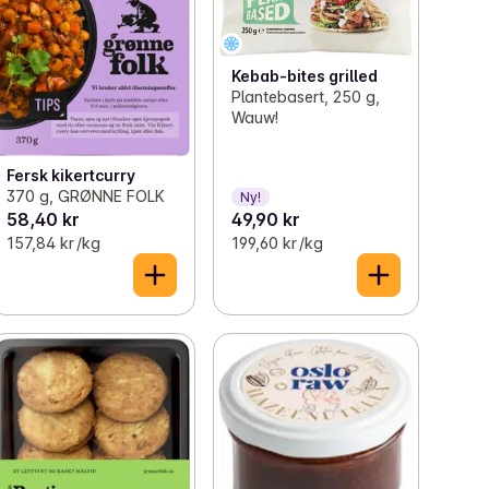
Kebab-bites grilled
Plantebasert, 250 g,
Wauw!
Fersk kikertcurry
370 g, GRØNNE FOLK
Ny!
58,40 kr
49,90 kr
157,84 kr /kg
199,60 kr /kg