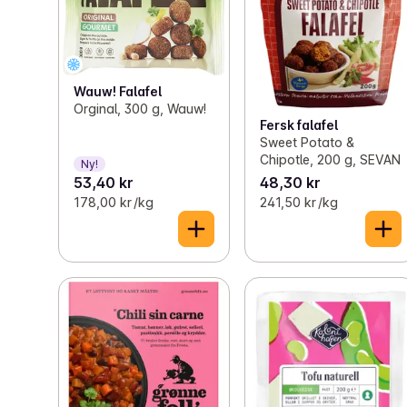
Wauw! Falafel
Orginal, 300 g, Wauw!
Fersk falafel
Sweet Potato &
Chipotle, 200 g, SEVAN
Ny!
53,40 kr
48,30 kr
178,00 kr /kg
241,50 kr /kg