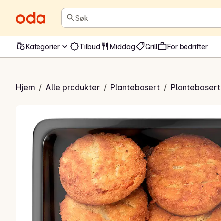
Søk
Kategorier
Tilbud
Middag
Grill
For bedrifter
Falafel
Hjem
/
Alle produkter
/
Plantebasert
/
Plantebasert