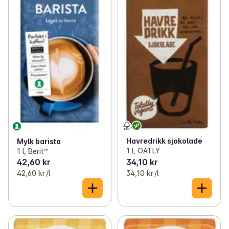
Havredrikk sjokolade
Mylk barista
1 l, OATLY
1 l, Berit™
42,60 kr
34,10 kr
42,60 kr /l
34,10 kr /l