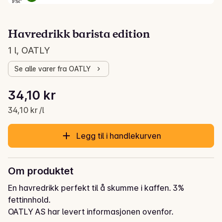
Havredrikk barista edition
1 l, OATLY
Se alle varer fra OATLY
Stykkpris: 34,10 kr /l
34,10 kr
Gjeldende pris er: 34,10 kr
34,10 kr /l
Legg til i handlekurven
Om produktet
En havredrikk perfekt til å skumme i kaffen. 3% 
fettinnhold.
OATLY AS har levert informasjonen ovenfor.