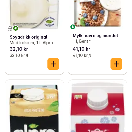
Mylk havre og mandel
Soyadrikk original
1 l, Berit™
Med kalsium, 1 l, Alpro
32,10 kr
41,10 kr
32,10 kr /l
41,10 kr /l