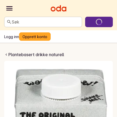
Søk
Logg inn
Opprett konto
k barista edition
Plantebasert drikke naturell