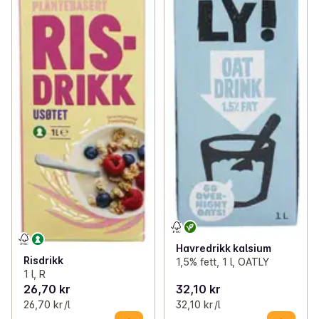
Havredrikk kalsium
Risdrikk
1,5% fett, 1 l, OATLY
1 l, R
26,70 kr
32,10 kr
26,70 kr /l
32,10 kr /l