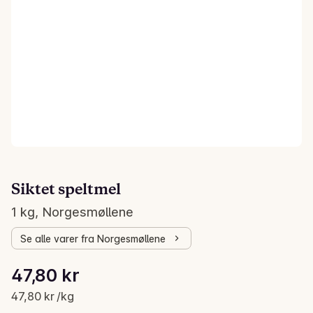
Siktet speltmel
1 kg, Norgesmøllene
Se alle varer fra Norgesmøllene
Stykkpris: 47,80 kr /kg
47,80 kr
Gjeldende pris er: 47,80 kr
47,80 kr /kg