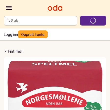
Søk
Logg inn
Opprett konto
et speltmel
Fint mel