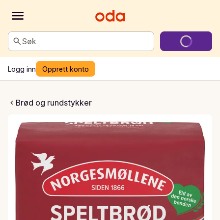
Søk
Logg inn
Opprett konto
peltbrød
Brød og rundstykker