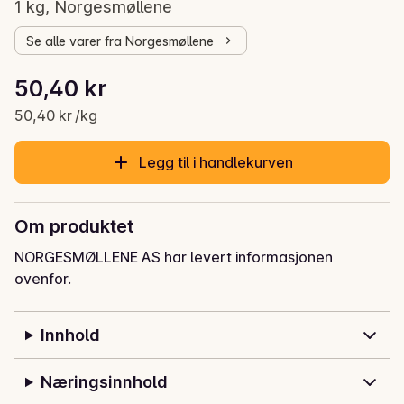
1 kg, Norgesmøllene
Se alle varer fra Norgesmøllene
Stykkpris: 50,40 kr /kg
50,40 kr
Gjeldende pris er: 50,40 kr
50,40 kr /kg
Legg til i handlekurven
Om produktet
NORGESMØLLENE AS har levert informasjonen
ovenfor.
Innhold
Næringsinnhold