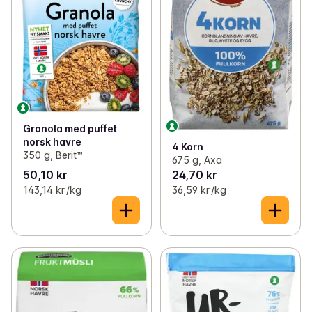
Granola med puffet
norsk havre
4 Korn
350 g, Berit™
675 g, Axa
50,10 kr
24,70 kr
143,14 kr /kg
36,59 kr /kg