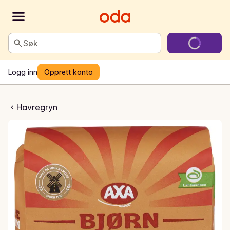
Søk
Logg inn
Opprett konto
tkokte Havregryn
Havregryn