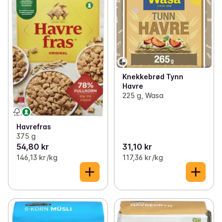
Knekkebrød Tynn
Havre
225 g, Wasa
Havrefras
375 g
54,80 kr
31,10 kr
146,13 kr /kg
117,36 kr /kg