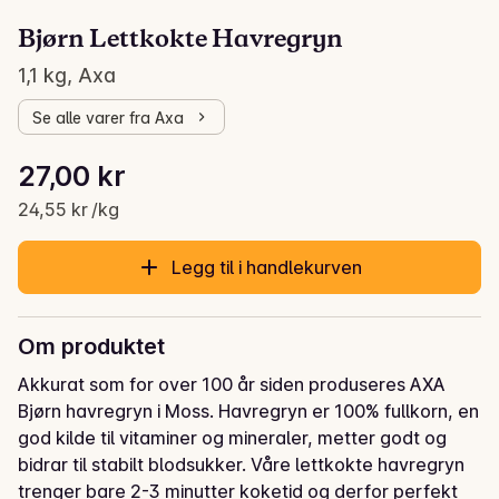
Bjørn Lettkokte Havregryn
1,1 kg, Axa
Se alle varer fra Axa
Stykkpris: 24,55 kr /kg
27,00 kr
Gjeldende pris er: 27,00 kr
24,55 kr /kg
Legg til i handlekurven
Om produktet
Akkurat som for over 100 år siden produseres AXA 
Bjørn havregryn i Moss. Havregryn er 100% fullkorn, en 
god kilde til vitaminer og mineraler, metter godt og 
bidrar til stabilt blodsukker. Våre lettkokte havregryn 
trenger bare 2-3 minutter koketid og derfor perfekt 