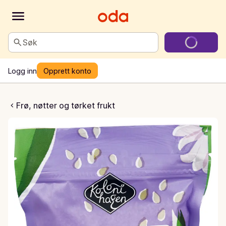
Søk
Logg inn
Opprett konto
iske sesamfrø
Frø, nøtter og tørket frukt