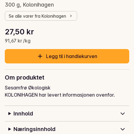
300 g, Kolonihagen
Se alle varer fra Kolonihagen
Stykkpris: 91,67 kr /kg
27,50 kr
Gjeldende pris er: 27,50 kr
91,67 kr /kg
Legg til i handlekurven
Om produktet
Sesamfrø Økologisk
KOLONIHAGEN har levert informasjonen ovenfor.
Innhold
Næringsinnhold