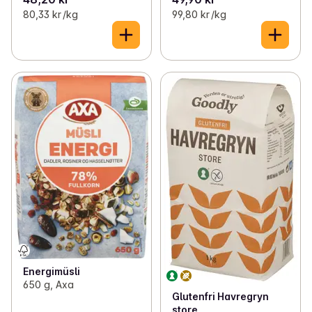
80,33 kr /kg
99,80 kr /kg
Energimüsli
650 g, Axa
Glutenfri Havregryn
store