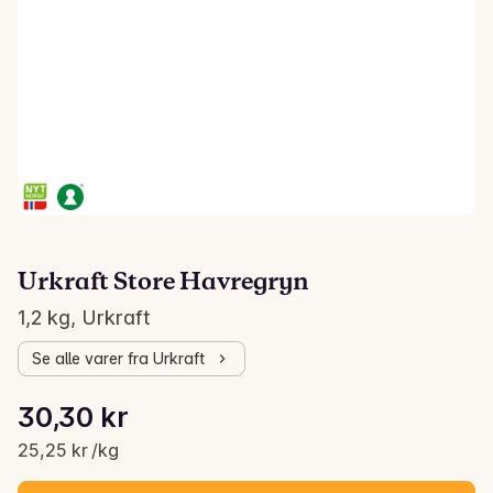
Urkraft Store Havregryn
1,2 kg, Urkraft
Se alle varer fra Urkraft
Stykkpris: 25,25 kr /kg
30,30 kr
Gjeldende pris er: 30,30 kr
25,25 kr /kg