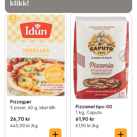
klikk!
Pizzagjær
Pizzamel tipo-00
5 poser, 60 g, Idun Mh
1 kg, Caputo
26,70 kr
61,90 kr
445,00 kr /kg
61,90 kr /kg