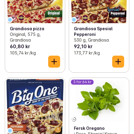
Grandiosa pizza
Grandiosa Spesial
Original, 575 g,
Pepperoni
Grandiosa
530 g, Grandiosa
60,80 kr
92,10 kr
105,74 kr /kg
173,77 kr /kg
3 for 64 kr
Fersk Oregano
i Pose, Etiopia/ Kenya,