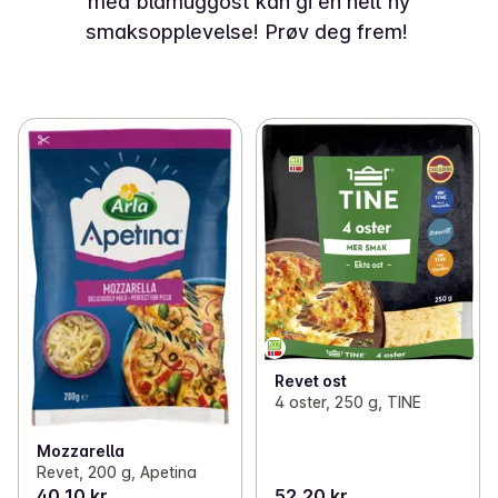
med blåmuggost kan gi en helt ny
smaksopplevelse! Prøv deg frem!
Revet ost
4 oster, 250 g, TINE
Mozzarella
Revet, 200 g, Apetina
40,10 kr
52,20 kr