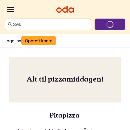
Søk
Logg inn
Opprett konto
Alt til pizzamiddagen!
Pitapizza