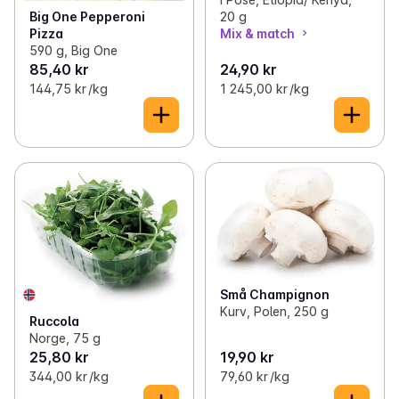
20 g
Big One Pepperoni
Mix & match
Pizza
590 g, Big One
85,40 kr
24,90 kr
144,75 kr /kg
1 245,00 kr /kg
Små Champignon
Kurv, Polen, 250 g
Ruccola
Norge, 75 g
25,80 kr
19,90 kr
344,00 kr /kg
79,60 kr /kg