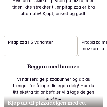
Hvis du er skikkelig fysen på pizza, men
tiden ikke strekker til er pitapizza er bra
alternativ! Kjapt, enkelt og godt!
20 min
20 min
Pitapizza i 3 varianter
Pitapizza m
mozzarella
Begynn med bunnen
Vi har ferdige pizzabunner og alt du
trenger for å lage din egen deig! Har du
litt ekstra tid anbefaler vi å lage deigen
selv!👩‍🍳
Kjøp alt til pizzadeigen med ett