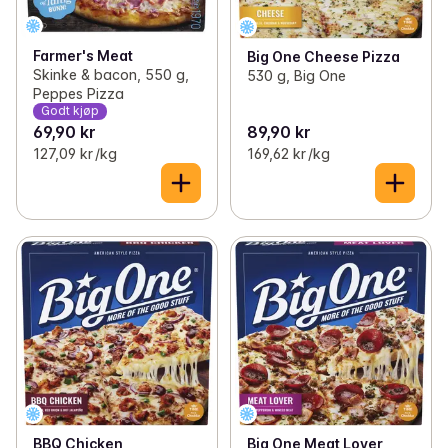
Farmer's Meat
Big One Cheese Pizza
Skinke & bacon, 550 g,
530 g, Big One
Peppes Pizza
Godt kjøp
69,90 kr
89,90 kr
127,09 kr /kg
169,62 kr /kg
BBQ Chicken
Big One Meat Lover