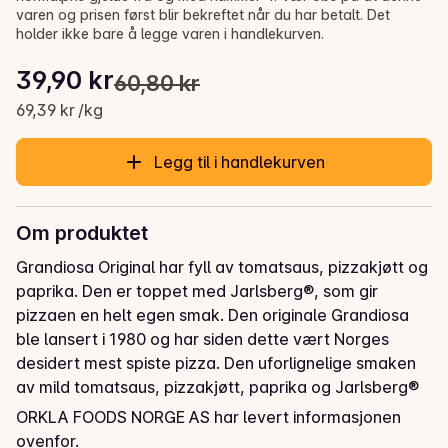
varen og prisen først blir bekreftet når du har betalt. Det
holder ikke bare å legge varen i handlekurven.
Stykkpris: 69,39 kr /kg
39,90 kr
60,80 kr
Opprinnelig pris var: 60,80 kr
Gjeldende pris er: 39,90 kr
69,39 kr /kg
Legg til i handlekurven
Om produktet
Grandiosa Original har fyll av tomatsaus, pizzakjøtt og 
paprika. Den er toppet med Jarlsberg®, som gir 
pizzaen en helt egen smak. Den originale Grandiosa 
ble lansert i 1980 og har siden dette vært Norges 
desidert mest spiste pizza. Den uforlignelige smaken 
av mild tomatsaus, pizzakjøtt, paprika og Jarlsberg® 
er alles smaksfavoritt.
ORKLA FOODS NORGE AS har levert informasjonen
ovenfor.
Grandiosa