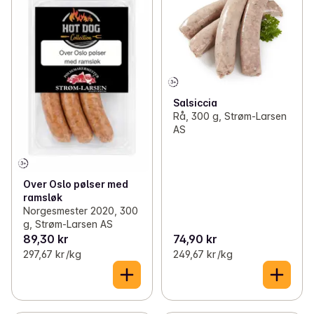
✓
Frukt og grønt på grillen
(32)
✓
Svin på grillen
(37)
✓
Hamburgerbrød og lomper
(25)
✓
Kylling på grillen
(15)
✓
Pizza på grillen
(26)
✓
Lam og vilt på grillen
(4)
✓
Krydder og sauser
(87)
Salsiccia
✓
Burgere på grillen
(20)
Rå, 300 g, Strøm-Larsen
AS
✓
Tilbehør til grillmaten
(86)
✓
Pølser på grillen
(53)
✓
Drikke til grillmaten
(108)
✓
Fisk og skalldyr på grillen
(26)
Over Oslo pølser med
✓
Iskrem
(40)
ramsløk
✓
Vegetar på grillen
(11)
Norgesmester 2020, 300
g, Strøm-Larsen AS
✓
Grillkull og utstyr
(7)
89,30 kr
74,90 kr
297,67 kr /kg
249,67 kr /kg
✓
Hageleker
(2)