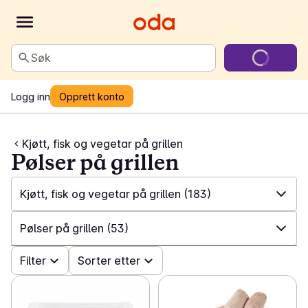
Søk
Logg inn
Opprett konto
Kjøtt, fisk og vegetar på grillen
Pølser på grillen
Kjøtt, fisk og vegetar på grillen
(183)
✓
Alle
(592)
Pølser på grillen
(53)
✓
Nyheter til grilling
(63)
✓
Filter
Alle
(183)
Sorter etter
✓
Kjøtt, fisk og vegetar på grillen
(183)
✓
Storfe på grillen
(20)