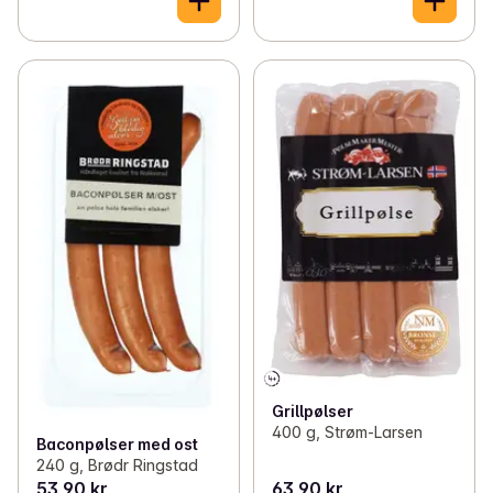
Grillpølser
400 g, Strøm-Larsen
Baconpølser med ost
240 g, Brødr Ringstad
53,90 kr
63,90 kr