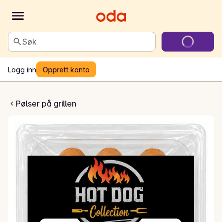
Søk
Logg inn
Opprett konto
lser med chili
Pølser på grillen