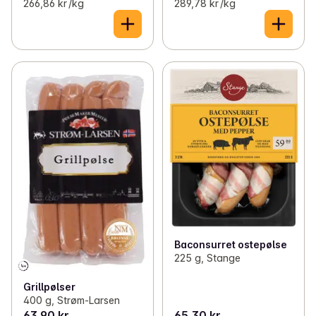
266,86 kr /kg
289,78 kr /kg
Baconsurret ostepølse
225 g, Stange
Grillpølser
400 g, Strøm-Larsen
63,90 kr
65,30 kr