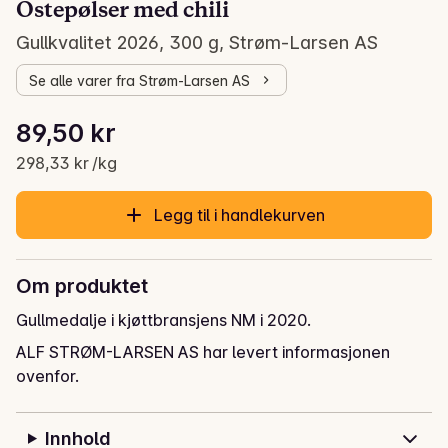
Ostepølser med chili
Gullkvalitet 2026, 300 g, Strøm-Larsen AS
Se alle varer fra Strøm-Larsen AS
Stykkpris: 298,33 kr /kg
89,50 kr
Gjeldende pris er: 89,50 kr
298,33 kr /kg
Legg til i handlekurven
Om produktet
Gullmedalje i kjøttbransjens NM i 2020.
ALF STRØM-LARSEN AS har levert informasjonen
ovenfor.
Innhold