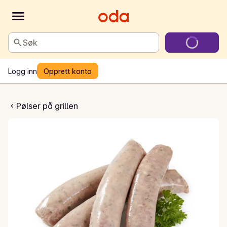
Søk
Logg inn
Opprett konto
alsiccia
Pølser på grillen