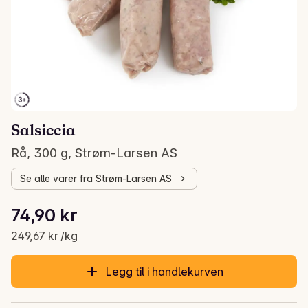
Salsiccia
Rå, 300 g, Strøm-Larsen AS
Se alle varer fra Strøm-Larsen AS
Stykkpris: 249,67 kr /kg
74,90 kr
Gjeldende pris er: 74,90 kr
249,67 kr /kg
Legg til i handlekurven