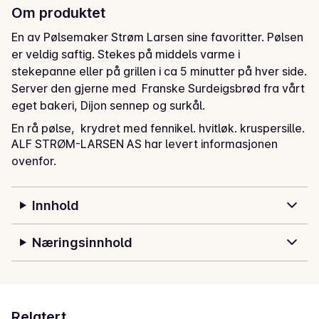
Om produktet
En av Pølsemaker Strøm Larsen sine favoritter. Pølsen 
er veldig saftig. Stekes på middels varme i 
stekepanne eller på grillen i ca 5 minutter på hver side. 
Server den gjerne med  Franske Surdeigsbrød fra vårt 
eget bakeri, Dijon sennep og surkål.
En rå pølse,  krydret med fennikel. hvitløk. kruspersille. 
ALF STRØM-LARSEN AS har levert informasjonen
koriander. og rosmarin. Smaksatt rødvin
ovenfor.
Innhold
Næringsinnhold
Relatert