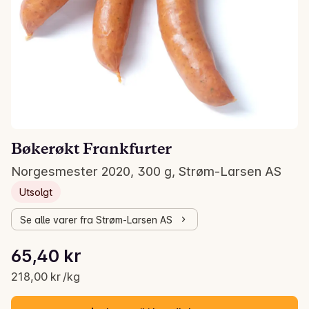
Bøkerøkt Frankfurter
Norgesmester 2020, 300 g, Strøm-Larsen AS
Utsolgt
Se alle varer fra Strøm-Larsen AS
Stykkpris: 218,00 kr /kg
65,40 kr
Gjeldende pris er: 65,40 kr
218,00 kr /kg