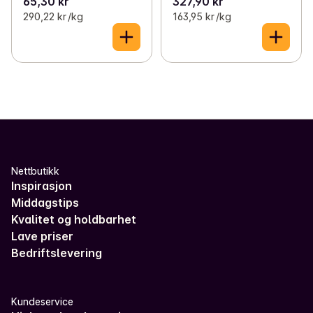
65,30 kr
327,90 kr
290,22 kr /kg
163,95 kr /kg
Nettbutikk
Inspirasjon
Middagstips
Kvalitet og holdbarhet
Lave priser
Bedriftslevering
Kundeservice