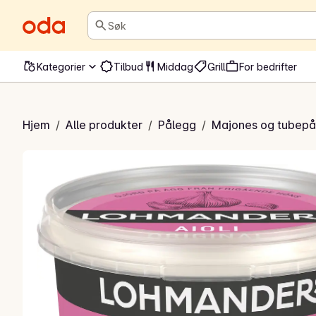
Søk
Kategorier
Tilbud
Middag
Grill
For bedrifter
ioli kremet
Hjem
/
Alle produkter
/
Pålegg
/
Majones og tubepå