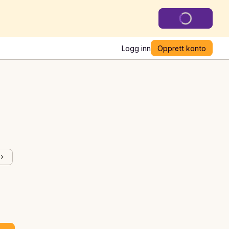
Logg inn
Opprett konto