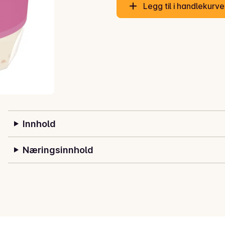
Legg til i handlekurv
Innhold
Næringsinnhold