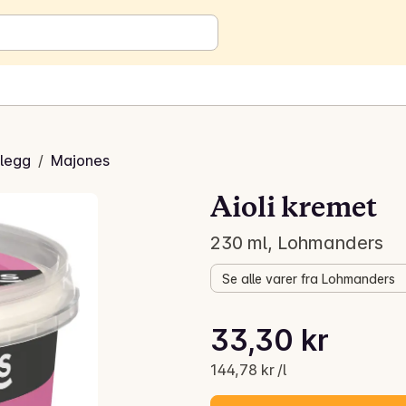
legg
/
Majones
Aioli kremet
230 ml, Lohmanders
Se alle varer fra Lohmanders
Stykkpris: 144,78 kr /l
33,30 kr
Gjeldende pris er: 33,30 kr
144,78 kr /l