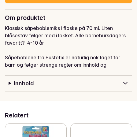
Om produktet
Klassisk såpeboblemiks i flaske på 70 ml. Liten 
blåsestav følger med i lokket. Alle barnebursdagers 
favoritt?  4-10 år

Såpeboblene fra Pustefix er naturlig nok laget for 
barn og følger strenge regler om innhold og 
produksjon. Såpeboblemixen er laget av vann og 
såpe av råmaterialer. Den er PH-tilpasset og helt fri 
Innhold
for skumle ingredienser.

I nærheten av sensitive materialer og stoffer, 
anbefales det å være forsiktig. Selv vann kan sette 
flekker på feil type stoff, for eksempel silke, semsket 
Relatert
skinn eller organiske tekstiler.