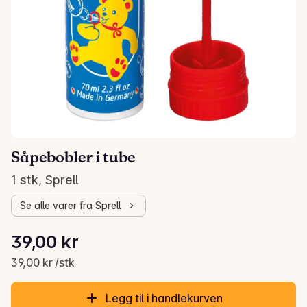
Såpebobler i tube
1 stk, Sprell
Se alle varer fra Sprell
Stykkpris: 39,00 kr /stk
39,00 kr
Gjeldende pris er: 39,00 kr
39,00 kr /stk
Legg til i handlekurven