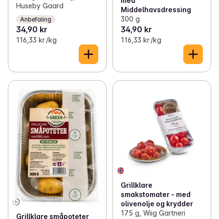
med
Huseby Gaard
Middelhavsdressing
300 g
Anbefaling
34,90 kr
34,90 kr
116,33 kr /kg
116,33 kr /kg
Grillklare
smakstomater - med
olivenolje og krydder
175 g, Wiig Gartneri
Grillklare småpoteter