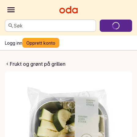
Søk
Logg inn
Opprett konto
a, champignon og squash
Frukt og grønt på grillen