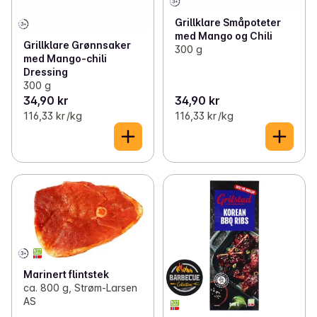
Grillklare Småpoteter
med Mango og Chili
Grillklare Grønnsaker
300 g
med Mango-chili
Dressing
300 g
34,90 kr
34,90 kr
116,33 kr /kg
116,33 kr /kg
Marinert flintstek
ca. 800 g, Strøm-Larsen
AS