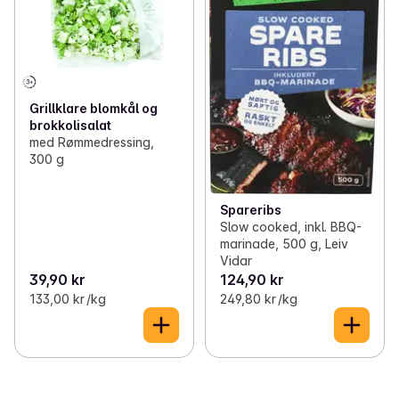
Grillklare blomkål og
brokkolisalat
med Rømmedressing,
300 g
Spareribs
Slow cooked, inkl. BBQ-
marinade, 500 g, Leiv
Vidar
39,90 kr
124,90 kr
133,00 kr /kg
249,80 kr /kg