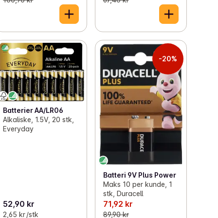
-20%
Batterier AA/LR06
Alkaliske, 1.5V, 20 stk,
Everyday
Batteri 9V Plus Power
Maks 10 per kunde, 1
stk, Duracell
52,90 kr
71,92 kr
2,65 kr /stk
89,90 kr