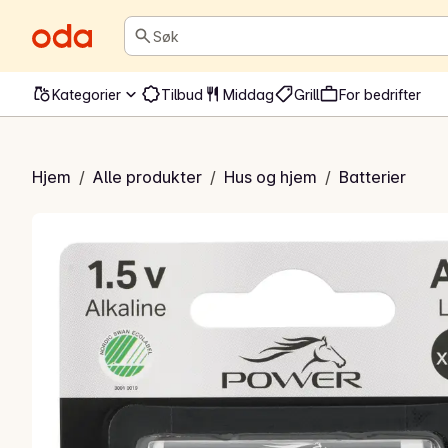
Søk
Kategorier
Tilbud
Middag
Grill
For bedrifter
erier AA/LR6
Hjem
/
Alle produkter
/
Hus og hjem
/
Batterier