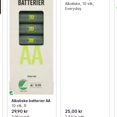
Alkaliske, 10 stk,
Everyday
Alkaliske batterier AA
10 stk, R
29,90 kr
25,00 kr
2,99 kr /stk
2,50 kr /stk