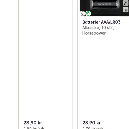
Batterier AAA/LR03
Alkaliske, 10 stk,
Horsepower
28,90 kr
23,90 kr
2,89 kr /stk
2,39 kr /stk