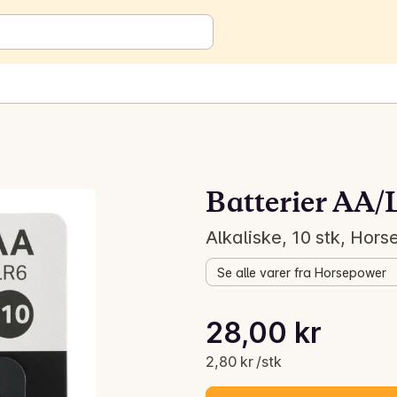
Batterier AA
Alkaliske, 10 stk, Hor
Se alle varer fra Horsepower
Stykkpris: 2,80 kr /stk
28,00 kr
Gjeldende pris er: 28,00 kr
2,80 kr /stk