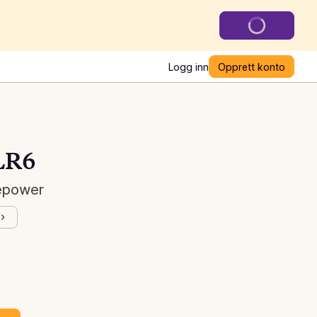
Logg inn
Opprett konto
/LR6
sepower