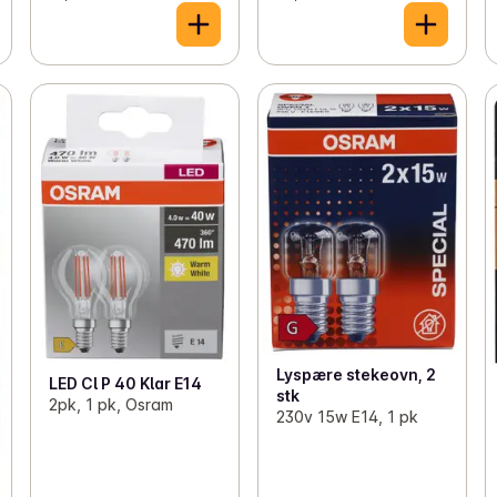
Lyspære stekeovn, 2
LED Cl P 40 Klar E14
stk
2pk, 1 pk, Osram
230v 15w E14, 1 pk