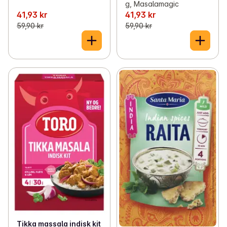
g, Masalamagic
41,93 kr
41,93 kr
59,90 kr
59,90 kr
Tikka massala indisk kit