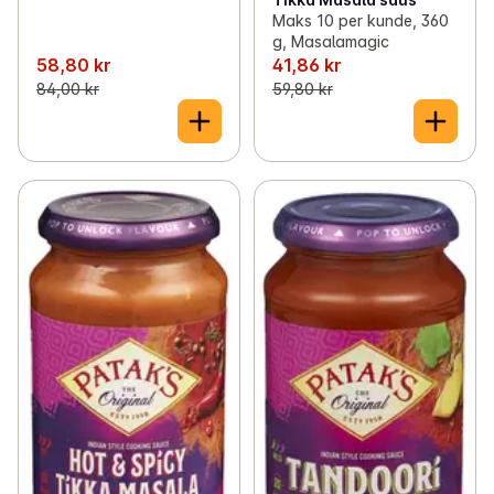
Maks 10 per kunde, 360
g, Masalamagic
58,80 kr
41,86 kr
84,00 kr
59,80 kr