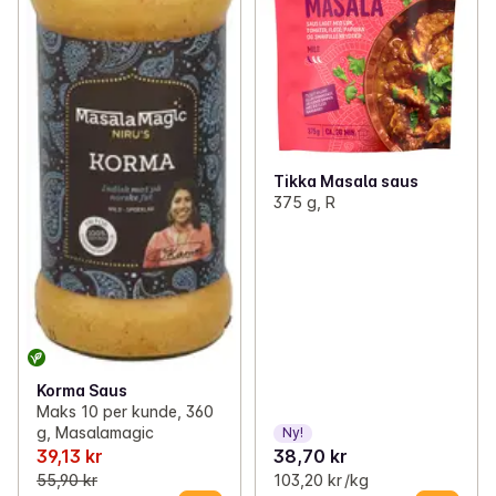
Tikka Masala saus
375 g, R
Korma Saus
Maks 10 per kunde, 360
g, Masalamagic
Ny!
39,13 kr
38,70 kr
55,90 kr
103,20 kr /kg