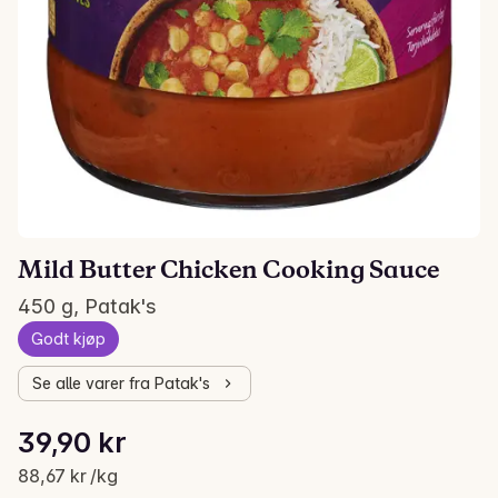
Mild Butter Chicken Cooking Sauce
450 g, Patak's
Godt kjøp
Se alle varer fra Patak's
Stykkpris: 88,67 kr /kg
39,90 kr
Gjeldende pris er: 39,90 kr
88,67 kr /kg