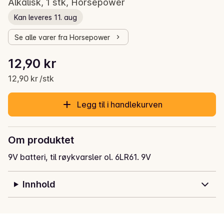
Alkalisk, 1 stk, Horsepower
Kan leveres 11. aug
Se alle varer fra Horsepower
Stykkpris: 12,90 kr /stk
12,90 kr
Gjeldende pris er: 12,90 kr
12,90 kr /stk
Legg til i handlekurven
Om produktet
9V batteri, til røykvarsler ol. 6LR61. 9V
Innhold