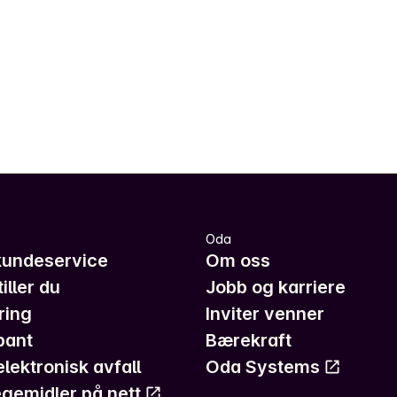
Oda
kundeservice
Om oss
iller du
Jobb og karriere
ring
Inviter venner
pant
Bærekraft
elektronisk avfall
Oda Systems
gemidler på nett