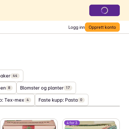
Logg inn
Opprett konto
saker
44
ken
Blomster og planter
8
17
p: Tex-mex
Faste kupp: Pasta
4
0
4 for 3