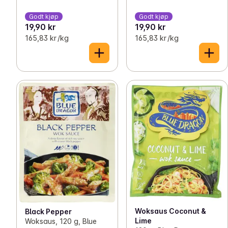
Godt kjøp
Godt kjøp
19,90 kr
19,90 kr
165,83 kr /kg
165,83 kr /kg
Woksaus Coconut &
Black Pepper
Lime
Woksaus, 120 g, Blue