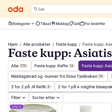
Søk
Kategorier
Tilbud
Middag
Grill
For bedrifter
Hjem
/
Alle produkter
/
Faste kupp
/
Faste kupp: Asi
Faste kupp: Asiati
Alle
Faste kupp: Kaffe
Faste kupp: Asia
175
12
Middagsbrød og -bunner fra Staur Fjellbakeri
10
3 for 2 på Jif Refill
2 for 1 på 4 valgfrie bleiepak
3
Filter
Sorter etter
4 for 3