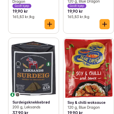
120 g, Blue Dragon
Dragon
Godt kjøp
Godt kjøp
19,90 kr
19,90 kr
165,83 kr /kg
165,83 kr /kg
Surdeigsknekkebrød
Soy & chilli woksauce
200 g, Leksands
120 g, Blue Dragon
37,90 kr
19,90 kr