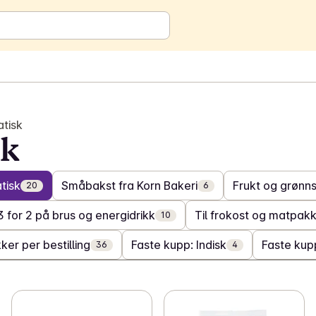
atisk
sk
tisk
Småbakst fra Korn Bakeri
Frukt og grønn
20
6
3 for 2 på brus og energidrikk
Til frokost og matpak
10
ker per bestilling
Faste kupp: Indisk
Faste kup
36
4