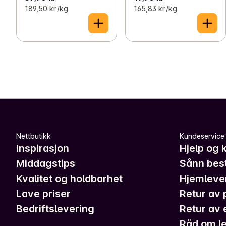
189,50 kr /kg
165,83 kr /kg
Nettbutikk
Kundeservice
Inspirasjon
Hjelp og 
Middagstips
Sånn best
Kvalitet og holdbarhet
Hjemleve
Lave priser
Retur av 
Bedriftslevering
Retur av 
Råd om le