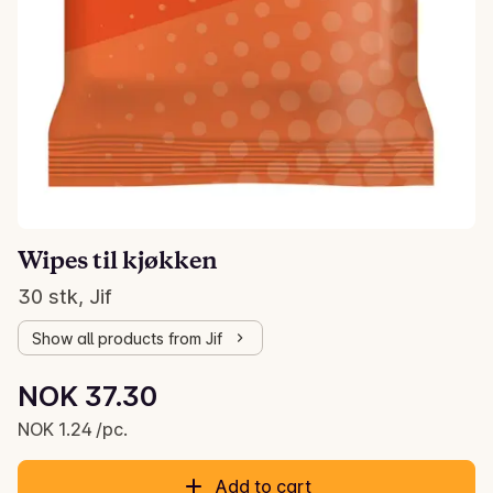
Wipes til kjøkken
30 stk, Jif
Show all products from Jif
Unit price: NOK 1.24 /pc.
NOK 37.30
Current price is: NOK 37.30
NOK 1.24 /pc.
Add to cart