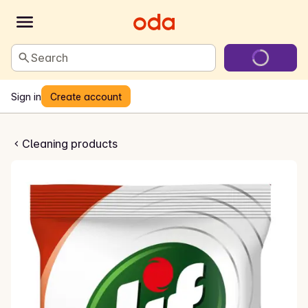
Search
Sign in
Create account
 til kjøkken
Cleaning products