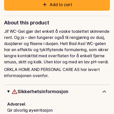
Add to cart
About this product
Jif WC-Gel gjør det enkelt å vaske toalettet skinnende 
rent. Og ja – den fungerer også til rengjøring av dusj, 
dusjdører og flisene i dusjen. Helt Bad Ass! WC-gelen 
har en effektiv og tyktflytende formulering, som sikrer 
lengre kontakttid med overflaten for å enkelt fjerne 
smuss, skitt og kalk. Uten klor og med en lav pH-verdi. 
Frisk duft av grønne stikkelsbær.
ORKLA HOME AND PERSONAL CARE AS har levert
informasjonen ovenfor.
Sikkerhetsinformasjon
Advarsel
Gir alvorlig øyeirritasjon