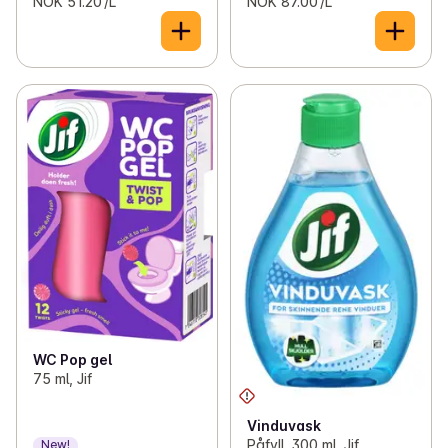
NOK 51.20 /L
NOK 87.00 /L
WC Pop gel
75 ml, Jif
Vinduvask
Påfyll, 300 ml, Jif
New!