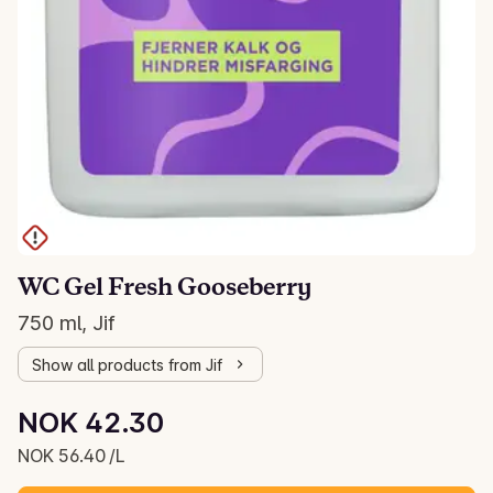
WC Gel Fresh Gooseberry
750 ml, Jif
Show all products from Jif
Unit price: NOK 56.40 /L
NOK 42.30
Current price is: NOK 42.30
NOK 56.40 /L