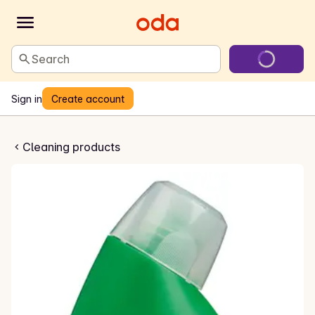
Search
Sign in
Create account
resh Gooseberry
Cleaning products