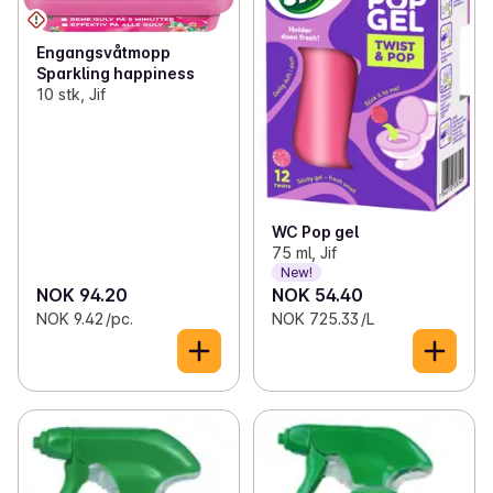
Engangsvåtmopp
Sparkling happiness
10 stk, Jif
WC Pop gel
75 ml, Jif
New!
NOK 94.20
NOK 54.40
NOK 9.42 /pc.
NOK 725.33 /L