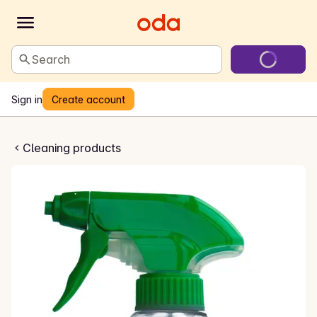
Search
Sign in
Create account
ny Shower
Cleaning products