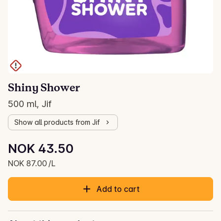
Shiny Shower
500 ml, Jif
Show all products from Jif
Unit price: NOK 87.00 /L
NOK 43.50
Current price is: NOK 43.50
NOK 87.00 /L
Add to cart