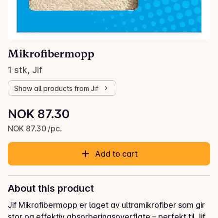
Mikrofibermopp
1 stk, Jif
Show all products from Jif
Unit price: NOK 87.30 /pc.
NOK 87.30
Current price is: NOK 87.30
NOK 87.30 /pc.
Add to cart
About this product
Jif Mikrofibermopp er laget av ultramikrofiber som gir 
stor og effektiv absorberingsoverflate – perfekt til Jif 