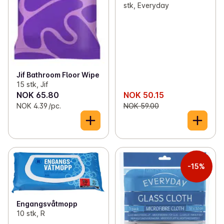
stk, Everyday
Jif Bathroom Floor Wipe
15 stk, Jif
NOK 65.80
NOK 50.15
NOK 4.39 /pc.
NOK 59.00
-15%
Engangsvåtmopp
10 stk, R