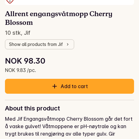
Allrent engangsvåtmopp Cherry
Blossom
10 stk, Jif
Show all products from Jif
Unit price: NOK 9.83 /pc.
NOK 98.30
Current price is: NOK 98.30
NOK 9.83 /pc.
Add to cart
About this product
Med Jif Engangsvåtmopp Cherry Blossom går det fort 
å vaske gulvet! Våtmoppene er pH-nøytrale og kan 
trygt brukes til rengjøring av alle typer gulv. Gir 