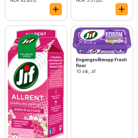
NOK 82.80 /L
NOK 5.51 /pc.
Engangsvåtmopp Fresh
floor
10 stk, Jif